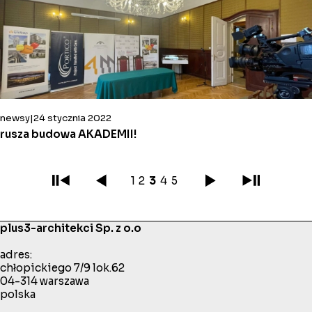
newsy
24 stycznia 2022
rusza budowa AKADEMII!
1
2
3
4
5
plus3-architekci Sp. z o.o
adres:
chłopickiego 7/9 lok.62
04-314 warszawa
polska