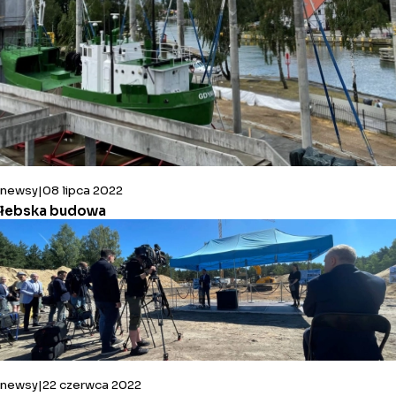
newsy
08 lipca 2022
łebska budowa
newsy
22 czerwca 2022