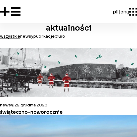
pl
eng
aktualności
wszystkie
newsy
publikacje
biuro
newsy
22 grudnia 2023
świąteczno-noworocznie