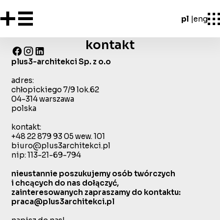
pl
eng
kontakt
plus3-architekci Sp. z o.o
adres:
chłopickiego 7/9 lok.62
04-314 warszawa
polska
kontakt:
+48 22 879 93 05 wew. 101
biuro@plus3architekci.pl
nip: 113-21-69-794
nieustannie poszukujemy osób twórczych
i chcących do nas dołączyć,
zainteresowanych zapraszamy do kontaktu:
praca@plus3architekci.pl