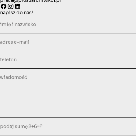
praca@plus3architekci.pl
napisz do nas!