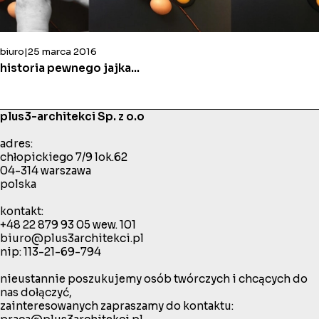
biuro
25 marca 2016
historia pewnego jajka…
plus3-architekci Sp. z o.o
adres:
chłopickiego 7/9 lok.62
04-314 warszawa
polska
kontakt:
+48 22 879 93 05
wew. 101
biuro@plus3architekci.pl
nip: 113-21-69-794
nieustannie poszukujemy osób twórczych i chcących do
nas dołączyć,
zainteresowanych zapraszamy do kontaktu: