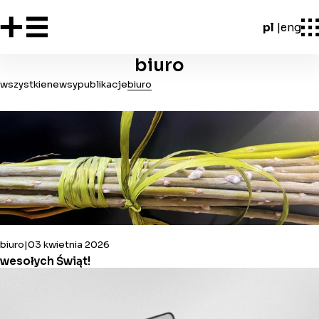
pl
eng
biuro
wszystkie
newsy
publikacje
biuro
biuro
03 kwietnia 2026
wesołych Świąt!