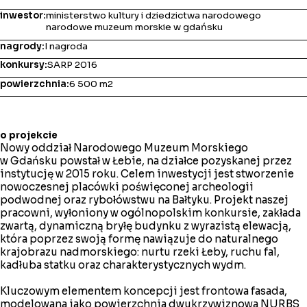
inwestor:
ministerstwo kultury i dziedzictwa narodowego
narodowe muzeum morskie w gdańsku
nagrody:
I nagroda
konkursy:
SARP 2016
powierzchnia:
6 500 m
2
o projekcie
Nowy oddział Narodowego Muzeum Morskiego
w Gdańsku powstał w Łebie, na działce pozyskanej przez
instytucję w 2015 roku. Celem inwestycji jest stworzenie
nowoczesnej placówki poświęconej archeologii
podwodnej oraz rybołówstwu na Bałtyku. Projekt naszej
pracowni, wyłoniony w ogólnopolskim konkursie, zakłada
zwartą, dynamiczną bryłę budynku z wyrazistą elewacją,
która poprzez swoją formę nawiązuje do naturalnego
krajobrazu nadmorskiego: nurtu rzeki Łeby, ruchu fal,
kadłuba statku oraz charakterystycznych wydm.
Kluczowym elementem koncepcji jest frontowa fasada,
modelowana jako powierzchnia dwukrzywiznowa NURBS