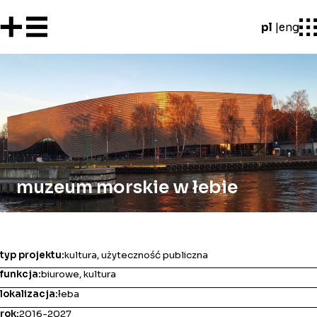
pl
eng
muzeum morskie w łebie
typ projektu:
kultura, użyteczność publiczna
funkcja:
biurowe, kultura
lokalizacja:
łeba
rok:
2016-2027