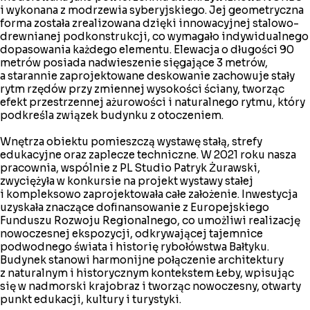
i wykonana z modrzewia syberyjskiego. Jej geometryczna
forma została zrealizowana dzięki innowacyjnej stalowo-
drewnianej podkonstrukcji, co wymagało indywidualnego
dopasowania każdego elementu. Elewacja o długości 90
metrów posiada nadwieszenie sięgające 3 metrów,
a starannie zaprojektowane deskowanie zachowuje stały
rytm rzędów przy zmiennej wysokości ściany, tworząc
efekt przestrzennej ażurowości i naturalnego rytmu, który
podkreśla związek budynku z otoczeniem.
Wnętrza obiektu pomieszczą wystawę stałą, strefy
edukacyjne oraz zaplecze techniczne. W 2021 roku nasza
pracownia, wspólnie z PL Studio Patryk Żurawski,
zwyciężyła w konkursie na projekt wystawy stałej
i kompleksowo zaprojektowała całe założenie. Inwestycja
uzyskała znaczące dofinansowanie z Europejskiego
Funduszu Rozwoju Regionalnego, co umożliwi realizację
nowoczesnej ekspozycji, odkrywającej tajemnice
podwodnego świata i historię rybołówstwa Bałtyku.
Budynek stanowi harmonijne połączenie architektury
z naturalnym i historycznym kontekstem Łeby, wpisując
się w nadmorski krajobraz i tworząc nowoczesny, otwarty
punkt edukacji, kultury i turystyki.