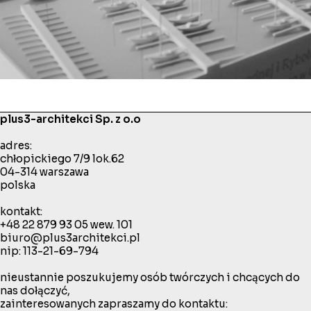
plus3-architekci Sp. z o.o
adres:
chłopickiego 7/9 lok.62
04-314 warszawa
polska
kontakt:
+48 22 879 93 05
wew. 101
biuro@plus3architekci.pl
nip: 113-21-69-794
nieustannie poszukujemy osób twórczych i chcących do
nas dołączyć,
zainteresowanych zapraszamy do kontaktu: