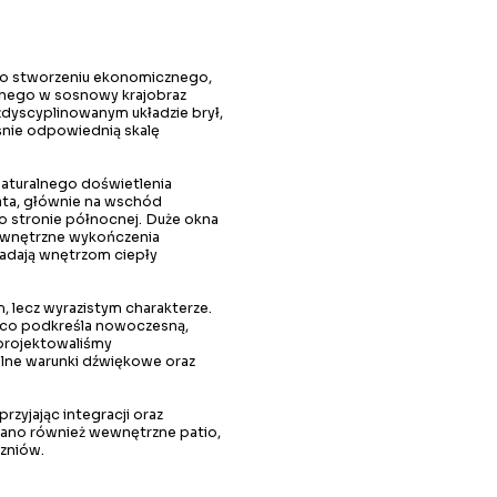
ą o stworzeniu ekonomicznego,
sanego w sosnowy krajobraz
zdyscyplinowanym układzie brył,
śnie odpowiednią skalę
naturalnego doświetlenia
ata, głównie na wschód
o stronie północnej. Duże okna
ewnętrzne wykończenia
 nadają wnętrzom ciepły
, lecz wyrazistym charakterze.
, co podkreśla nowoczesną,
aprojektowaliśmy
alne warunki dźwiękowe oraz
przyjając integracji oraz
wano również wewnętrzne patio,
czniów.