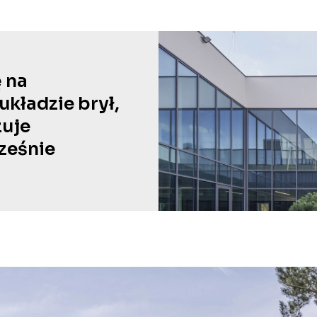
 na
kładzie brył,
zuje
ześnie