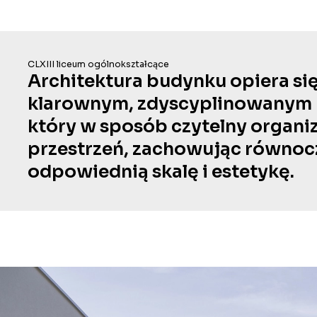
CLXIII liceum ogólnokształcące
Architektura budynku opiera się
klarownym, zdyscyplinowanym u
który w sposób czytelny organi
przestrzeń, zachowując równoc
odpowiednią skalę i estetykę.