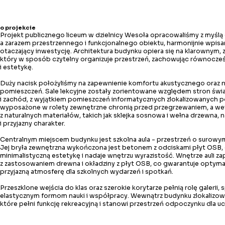
o projekcie
Projekt publicznego liceum w dzielnicy Wesoła opracowaliśmy z myśl
a zarazem przestrzennego i funkcjonalnego obiektu, harmonijnie wpi
otaczający inwestycję. Architektura budynku opiera się na klarownym, 
który w sposób czytelny organizuje przestrzeń, zachowując równocze
i estetykę.
Duży nacisk położyliśmy na zapewnienie komfortu akustycznego oraz 
pomieszczeń. Sale lekcyjne zostały zorientowane względem stron świ
i zachód, z wyjątkiem pomieszczeń informatycznych zlokalizowanych p
wyposażone w rolety zewnętrzne chronią przed przegrzewaniem, a w
z naturalnych materiałów, takich jak sklejka sosnowa i wełna drzewna,
i przyjazny charakter.
Centralnym miejscem budynku jest szkolna aula - przestrzeń o surowym
Jej bryła zewnętrzna wykończona jest betonem z odciskami płyt OSB
minimalistyczną estetykę i nadaje wnętrzu wyrazistość. Wnętrze auli z
z zastosowaniem drewna i okładziny z płyt OSB, co gwarantuje optym
przyjazną atmosferę dla szkolnych wydarzeń i spotkań.
Przeszklone wejścia do klas oraz szerokie korytarze pełnią rolę galerii, s
elastycznym formom nauki i współpracy. Wewnątrz budynku zlokalizo
które pełni funkcję rekreacyjną i stanowi przestrzeń odpoczynku dla u