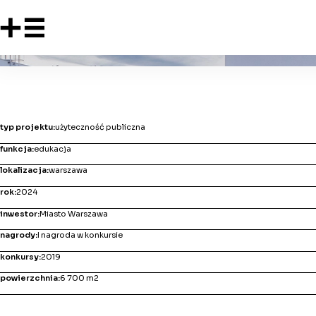
CLXIII liceum ogólnokształcące
typ projektu:
użyteczność publiczna
funkcja:
edukacja
lokalizacja:
warszawa
rok:
2024
inwestor:
Miasto Warszawa
nagrody:
I nagroda w konkursie
konkursy:
2019
powierzchnia:
6 700 m
2