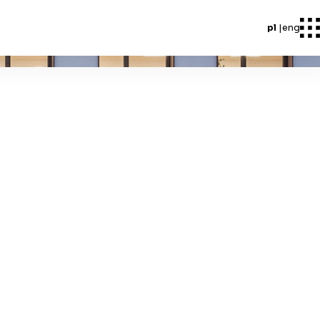
pl
eng