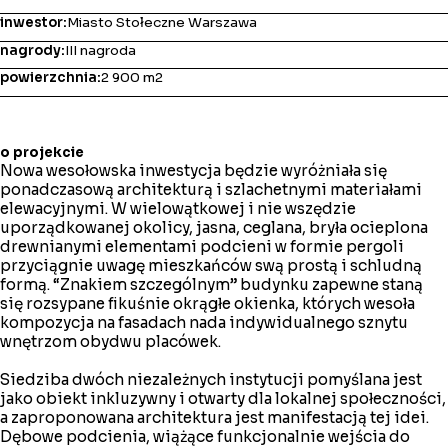
inwestor:
Miasto Stołeczne Warszawa
nagrody:
III nagroda
powierzchnia:
2 900 m
2
o projekcie
Nowa wesołowska inwestycja będzie wyróżniała się
ponadczasową architekturą i szlachetnymi materiałami
elewacyjnymi. W wielowątkowej i nie wszędzie
uporządkowanej okolicy, jasna, ceglana, bryła ocieplona
drewnianymi elementami podcieni w formie pergoli
przyciągnie uwagę mieszkańców swą prostą i schludną
formą. “Znakiem szczególnym” budynku zapewne staną
się rozsypane fikuśnie okrągłe okienka, których wesoła
kompozycja na fasadach nada indywidualnego sznytu
wnętrzom obydwu placówek.
Siedziba dwóch niezależnych instytucji pomyślana jest
jako obiekt inkluzywny i otwarty dla lokalnej społeczności,
a zaproponowana architektura jest manifestacją tej idei.
Dębowe podcienia, wiążące funkcjonalnie wejścia do