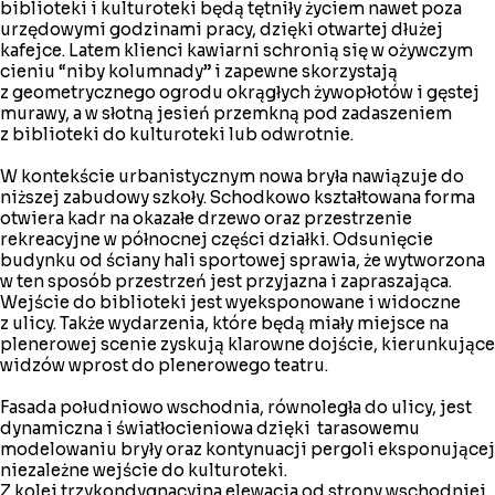
biblioteki i kulturoteki będą tętniły życiem nawet poza
urzędowymi godzinami pracy, dzięki otwartej dłużej
kafejce. Latem klienci kawiarni schronią się w ożywczym
cieniu “niby kolumnady” i zapewne skorzystają
z geometrycznego ogrodu okrągłych żywopłotów i gęstej
murawy, a w słotną jesień przemkną pod zadaszeniem
z biblioteki do kulturoteki lub odwrotnie.
W kontekście urbanistycznym nowa bryła nawiązuje do
niższej zabudowy szkoły. Schodkowo kształtowana forma
otwiera kadr na okazałe drzewo oraz przestrzenie
rekreacyjne w północnej części działki. Odsunięcie
budynku od ściany hali sportowej sprawia, że wytworzona
w ten sposób przestrzeń jest przyjazna i zapraszająca.
Wejście do biblioteki jest wyeksponowane i widoczne
z ulicy. Także wydarzenia, które będą miały miejsce na
plenerowej scenie zyskują klarowne dojście, kierunkujące
widzów wprost do plenerowego teatru.
Fasada południowo wschodnia, równoległa do ulicy, jest
dynamiczna i światłocieniowa dzięki tarasowemu
modelowaniu bryły oraz kontynuacji pergoli eksponującej
niezależne wejście do kulturoteki.
Z kolei trzykondygnacyjna elewacja od strony wschodniej