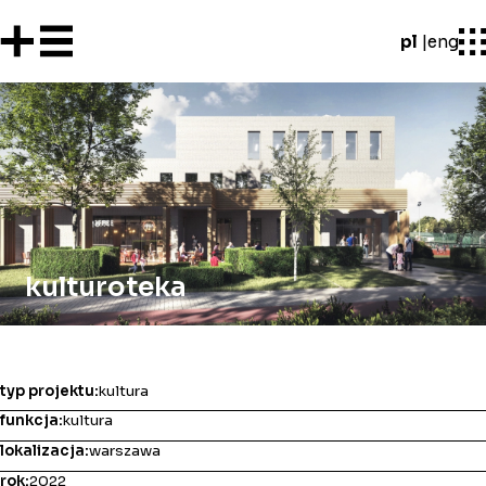
pl
eng
kulturoteka
typ projektu:
kultura
funkcja:
kultura
lokalizacja:
warszawa
rok:
2022