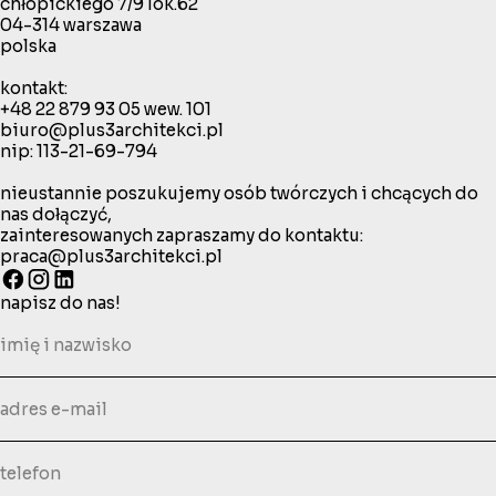
chłopickiego 7/9 lok.62
04-314 warszawa
polska
kontakt:
+48 22 879 93 05
wew. 101
biuro@plus3architekci.pl
nip: 113-21-69-794
nieustannie poszukujemy osób twórczych i chcących do
nas dołączyć,
zainteresowanych zapraszamy do kontaktu:
praca@plus3architekci.pl
napisz do nas!