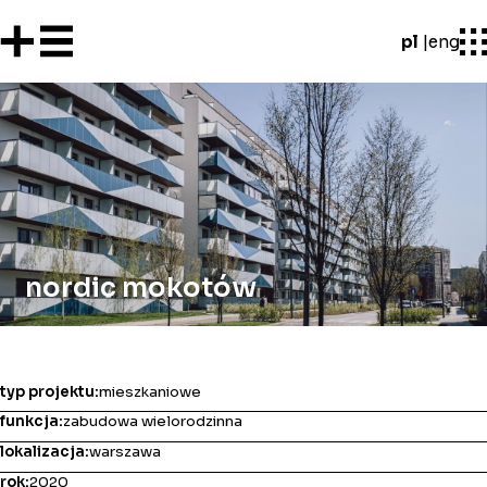
pl
eng
nordic mokotów
typ projektu:
mieszkaniowe
funkcja:
zabudowa wielorodzinna
lokalizacja:
warszawa
rok:
2020