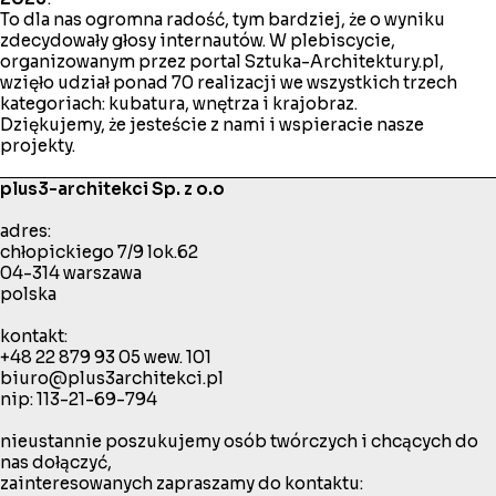
To dla nas ogromna radość, tym bardziej, że o wyniku
zdecydowały głosy internautów. W plebiscycie,
organizowanym przez portal Sztuka-Architektury.pl,
wzięło udział ponad 70 realizacji we wszystkich trzech
kategoriach: kubatura, wnętrza i krajobraz.
Dziękujemy, że jesteście z nami i wspieracie nasze
projekty.
plus3-architekci Sp. z o.o
adres:
chłopickiego 7/9 lok.62
04-314 warszawa
polska
kontakt:
+48 22 879 93 05
wew. 101
biuro@plus3architekci.pl
nip: 113-21-69-794
nieustannie poszukujemy osób twórczych i chcących do
nas dołączyć,
zainteresowanych zapraszamy do kontaktu: