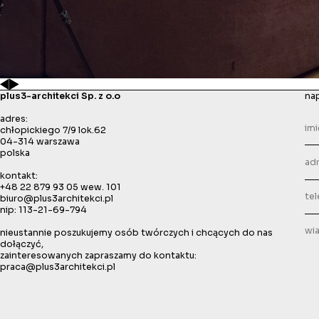
plus3-architekci Sp. z o.o
nap
adres:
chłopickiego 7/9 lok.62
04-314 warszawa
polska
kontakt:
+48 22 879 93 05
wew. 101
biuro@plus3architekci.pl
nip: 113-21-69-794
nieustannie poszukujemy osób twórczych i chcących do nas
dołączyć,
zainteresowanych zapraszamy do kontaktu:
praca@plus3architekci.pl