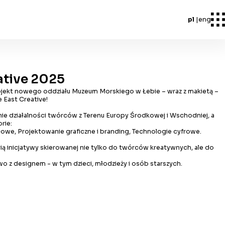
pl
eng
eative 2025
rojekt nowego oddziału Muzeum Morskiego w Łebie – wraz z makietą –
 East Creative!
nie działalności twórców z Terenu Europy Środkowej i Wschodniej, a
rie:
owe, Projektowanie graficzne i branding, Technologie cyfrowe.
ą inicjatywy skierowanej nie tylko do twórców kreatywnych, ale do
o z designem - w tym dzieci, młodzieży i osób starszych.