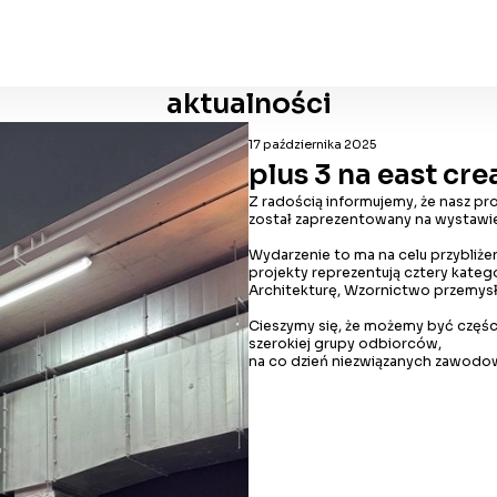
aktualności
17 października 2025
plus 3 na east cr
Z radością informujemy, że nasz p
został zaprezentowany na wystawie
Wydarzenie to ma na celu przybliże
projekty reprezentują cztery katego
Architekturę, Wzornictwo przemysł
Cieszymy się, że możemy być części
szerokiej grupy odbiorców,
na co dzień niezwiązanych zawodow